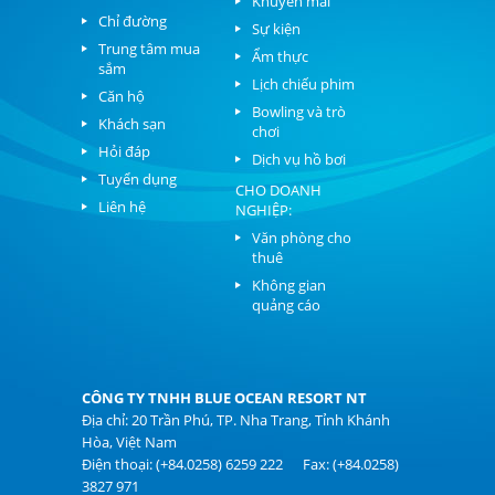
Khuyến mãi
Chỉ đường
Sự kiện
Trung tâm mua
Ẩm thực
sắm
Lịch chiếu phim
Căn hộ
Bowling và trò
Khách sạn
chơi
Hỏi đáp
Dịch vụ hồ bơi
Tuyển dụng
CHO DOANH
Liên hệ
NGHIỆP:
Văn phòng cho
thuê
Không gian
quảng cáo
CÔNG TY TNHH BLUE OCEAN RESORT NT
Địa chỉ: 20 Trần Phú, TP. Nha Trang, Tỉnh Khánh
Hòa, Việt Nam
Điện thoại: (+84.0258) 6259 222 Fax: (+84.0258)
3827 971