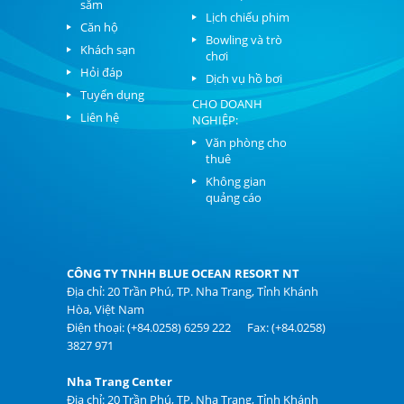
sắm
Lịch chiếu phim
Căn hộ
Bowling và trò
Khách sạn
chơi
Hỏi đáp
Dịch vụ hồ bơi
Tuyển dụng
CHO DOANH
Liên hệ
NGHIỆP:
Văn phòng cho
thuê
Không gian
quảng cáo
CÔNG TY TNHH BLUE OCEAN RESORT NT
Địa chỉ: 20 Trần Phú, TP. Nha Trang, Tỉnh Khánh
Hòa, Việt Nam
Điện thoại: (+84.0258) 6259 222 Fax: (+84.0258)
3827 971
Nha Trang Center
Địa chỉ: 20 Trần Phú, TP. Nha Trang, Tỉnh Khánh