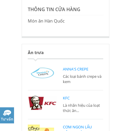
THÔNG TIN CỬA HÀNG
Món ăn Hàn Quốc
Ăn trưa
ANNA'S CREPE
Các loại bánh crepe và
kem
KFC
Là nhãn hiệu của loạt
thức ăn...
Tư vấn
CƠM NGON LẨU