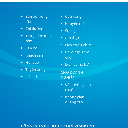
Bản đồ trung
Cửa hàng
tâm
Khuyến mãi
Chỉ đường
Sự kiện
Trung tâm mua
Ẩm thực
sắm
Lịch chiếu phim
Căn hộ
Bowling và trò
Khách sạn
chơi
Hỏi đáp
Dịch vụ hồ bơi
Tuyển dụng
CHO DOANH
Liên hệ
NGHIỆP:
Văn phòng cho
thuê
Không gian
quảng cáo
CÔNG TY TNHH BLUE OCEAN RESORT NT