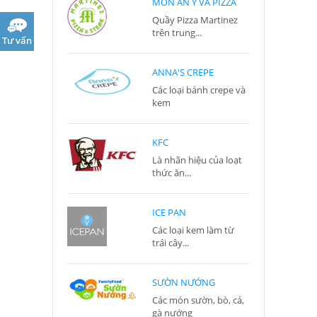
MÓN ĂN Ý VÀ PIZZA
Quầy Pizza Martinez
trên trung...
Tư vấn
ANNA'S CREPE
Các loại bánh crepe và
kem
KFC
Là nhãn hiệu của loạt
thức ăn...
ICE PAN
Các loại kem làm từ
trái cây...
SƯỜN NƯỚNG
Các món sườn, bò, cá,
gà nướng