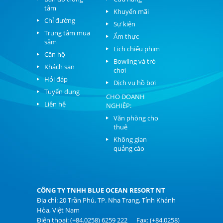
tâm
Khuyến mãi
Chỉ đường
Sự kiện
Trung tâm mua
Ẩm thực
sắm
Lịch chiếu phim
Căn hộ
Bowling và trò
Khách sạn
chơi
Hỏi đáp
Dịch vụ hồ bơi
Tuyển dụng
CHO DOANH
Liên hệ
NGHIỆP:
Văn phòng cho
thuê
Không gian
quảng cáo
CÔNG TY TNHH BLUE OCEAN RESORT NT
Địa chỉ: 20 Trần Phú, TP. Nha Trang, Tỉnh Khánh
Hòa, Việt Nam
Điện thoại: (+84.0258) 6259 222 Fax: (+84.0258)