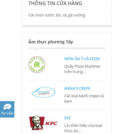
THÔNG TIN CỬA HÀNG
Các món sườn, bò, cá, gà nướng
Ẩm thực phương Tây
MÓN ĂN Ý VÀ PIZZA
Quầy Pizza Martinez
trên trung...
ANNA'S CREPE
Các loại bánh crepe và
kem
Tư vấn
KFC
Là nhãn hiệu của loạt
thức ăn...