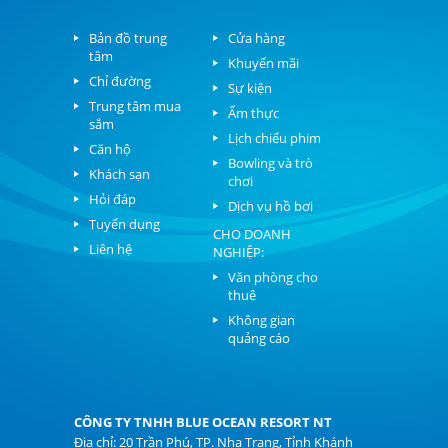
Bản đồ trung
Cửa hàng
tâm
Khuyến mãi
Chỉ đường
Sự kiện
Trung tâm mua
Ẩm thực
sắm
Lịch chiếu phim
Căn hộ
Bowling và trò
Khách sạn
chơi
Hỏi đáp
Dịch vụ hồ bơi
Tuyển dụng
CHO DOANH
Liên hệ
NGHIỆP:
Văn phòng cho
thuê
Không gian
quảng cáo
CÔNG TY TNHH BLUE OCEAN RESORT NT
Địa chỉ: 20 Trần Phú, TP. Nha Trang, Tỉnh Khánh