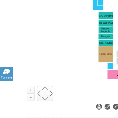
Tư vấn
+
-