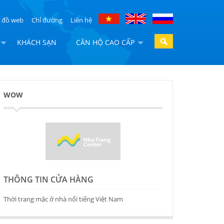
 đồ web
Chỉ đường
Liên hệ
KHÁCH SẠN
CĂN HỘ CAO CẤP
WOW
THÔNG TIN CỬA HÀNG
Thời trang mặc ở nhà nổi tiếng Việt Nam